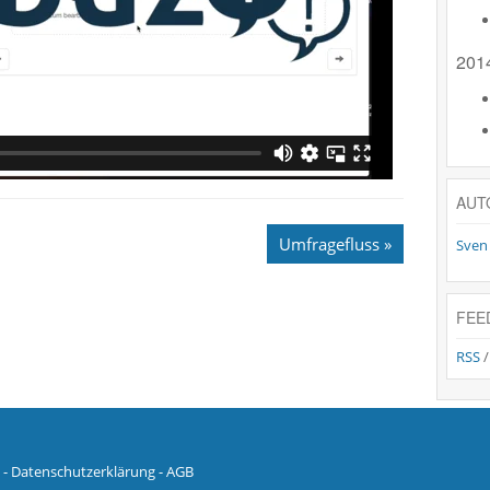
201
AUT
Umfragefluss »
Sven
FEE
RSS
-
Datenschutzerklärung
-
AGB