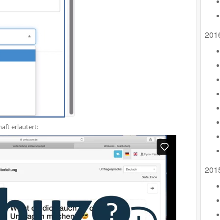
201
aft erläutert:
201