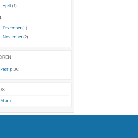
April
(1)
4
Dezember
(1)
November
(2)
OREN
 Passig
(36)
DS
/
Atom