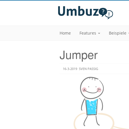
Home
Features
Beispiele
Jumper
16-3-2019
SVEN PASSIG