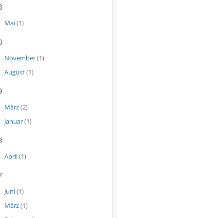
6
Mai
(1)
0
November
(1)
August
(1)
9
März
(2)
Januar
(1)
8
April
(1)
7
Juni
(1)
März
(1)